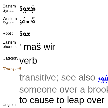
ܡܲܫܘܸܪ
Eastern
Syriac :
ܡܰܫܘܶܪ
Western
Syriac :
ܫܘܪ
Root :
Eastern
' maš wir
phonetic
:
verb
Category
:
[Transport]
transitive; see also
ܩܲܘܸܙ
someone over a brook,
to cause to leap over 
English :