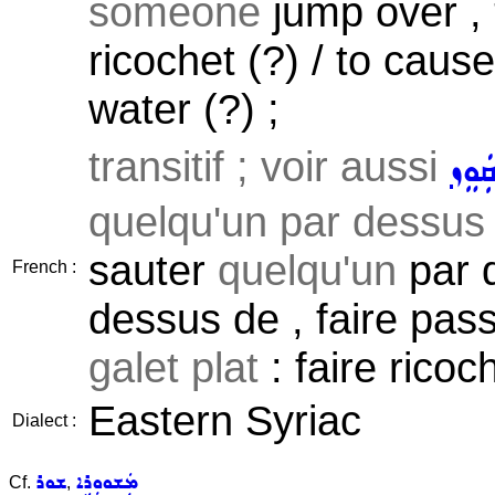
someone
jump over ,
ricochet (?) / to caus
water (?) ;
transitif ; voir aussi
ܩܲܘܸܙ
quelqu'un par dessus 
sauter
quelqu'un
par d
French :
dessus de , faire pas
galet plat
: faire ricoc
Eastern Syriac
Dialect :
ܡܲܫܘܘܼܪܹܐ
ܫܘܪ
Cf.
,