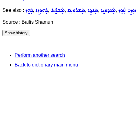
ܘܼܙܹܐ
ܩܲܘܸܙ
ܡܲܢܕܘܼܝܹܐ
ܡܲܢܕܹܐ
ܡܲܫܪܘܼܥܹܐ
ܡܲܫܪܸܥ
ܢܲܗܘܼܙܹܐ
ܢܲܗܸܙ
See also :
,
,
,
,
,
,
,
Source : Bailis Shamun
Perform another search
Back to dictionary main menu