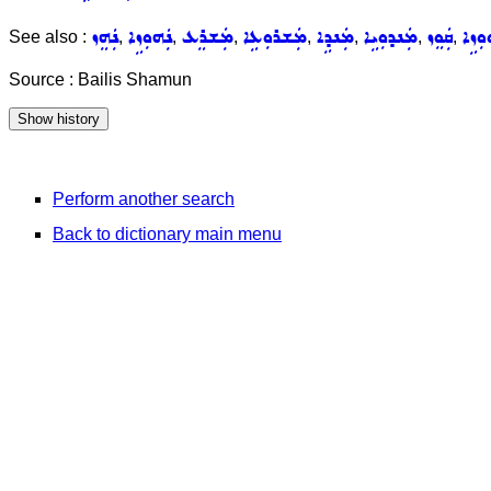
ܘܼܙܹܐ
ܩܲܘܸܙ
ܡܲܢܕܘܼܝܹܐ
ܡܲܢܕܹܐ
ܡܲܫܪܘܼܥܹܐ
ܡܲܫܪܸܥ
ܢܲܗܘܼܙܹܐ
ܢܲܗܸܙ
See also :
,
,
,
,
,
,
,
Source : Bailis Shamun
Perform another search
Back to dictionary main menu