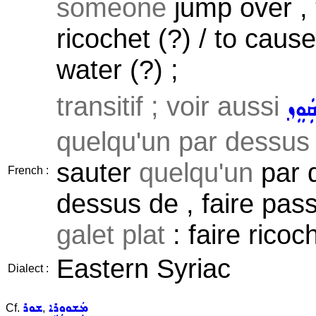
someone
jump over ,
ricochet (?) / to caus
water (?) ;
transitif ; voir aussi
ܩܲܘܸܙ
quelqu'un par dessus 
sauter
quelqu'un
par d
French :
dessus de , faire pas
galet plat
: faire ricoc
Eastern Syriac
Dialect :
ܡܲܫܘܘܼܪܹܐ
ܫܘܪ
Cf.
,