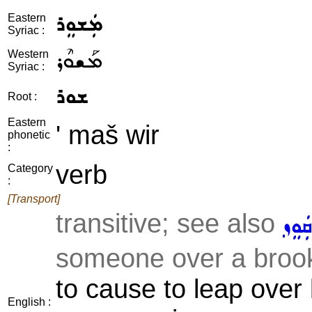
ܡܲܫܘܸܪ
Eastern
Syriac :
ܡܰܫܘܶܪ
Western
Syriac :
ܫܘܪ
Root :
Eastern
' maš wir
phonetic
:
verb
Category
:
[Transport]
transitive; see also
ܩܲܘܸܙ
someone over a brook,
to cause to leap over 
English :