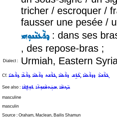
tricher / escroquer / 
fausser une pesée / u
: dans ses br
ܕܪܵܥܢܵܢܘܼܗܝ
, des repose-bras ;
Urmiah, Eastern Syr
Dialect :
ܓܪܵܫܬܵܐ ܕܕܪܵܥܢܵܐ
ܓܵܪܹܫ ܕܪܵܥܢܵܐ
ܓܪܵܫܬ ܕܪܵܥܢܵܐ
ܕܪܵܥܵܐ
ܕܪܵܥܝܵܐ
Cf.
,
,
,
,
ܚܵܬ݂ܡܵܐ
ܡܚܲܬܡܵܢܘܼܬܵܐ
ܪܘܼܦ̮ܫܵܐ
See also :
,
,
masculine
masculin
Source : Oraham, Maclean, Bailis Shamun