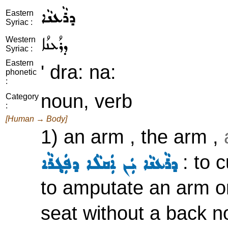
ܕܪܵܥܢܵܐ
Eastern
Syriac :
ܕܪܳܥܢܳܐ
Western
Syriac :
Eastern
' dra: na:
phonetic
:
noun, verb
Category
:
[Human → Body]
1) an arm , the arm ,
: to c
ܕܪܵܥܢܵܐ ܝܲܢ ܐܲܩܠܵܐ ܕܦܲܓ݂ܪܵܐ
to amputate an arm or
seat without a back no