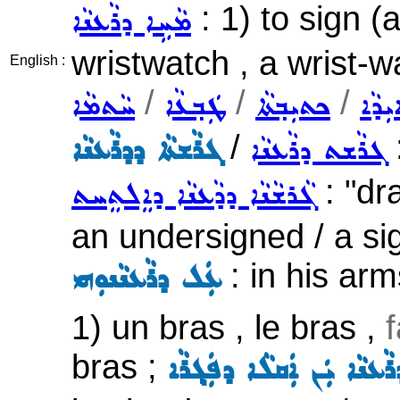
: 1) to sign (a
ܡܵܚܹܐ ܕܪܵܥܢܵܐ
wristwatch , a wrist-w
English :
/
/
/
ܼܕܵܐ
ܟܬܝܼܒ݂ܬܵܐ
ܛܲܒ݂ܥܵܐ
ܚܵܬܡܵܐ
/
:
ܓܪܵܫܬ ܕܪܵܥܢܵܐ
ܓܪܵܫܬܵܐ ܕܕܪܵܥܢܵܐ
: "dr
ܓܵܪܫܵܢܵܐ ܕܕܵܥܢܵܐ ܕܐܸܠܬܸܚܬ
an undersigned / a sig
: in his arm
ܥܲܠ ܕܪܵܥܢܵܢܘܼܗܝ
1) un bras , le bras ,
f
bras ;
ܵܥܢܵܐ ܝܲܢ ܐܲܩܠܵܐ ܕܦܲܓ݂ܪܵܐ