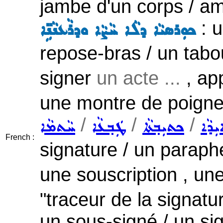
jambe d'un corps / a
: u
ܟܘܼܪܣܝܵܐ ܕܠܵܐ ܚܵܨܵܐ ܘܕܪܵܥܢܵܢܹ̈ܐ
repose-bras / un tabo
signer
un acte ...
, ap
une montre de poigne
/
/
/
ܼܕܵܐ
ܟܬܝܼܒ݂ܬܵܐ
ܛܲܒ݂ܥܵܐ
ܚܵܬܡܵܐ
French :
signature / un paraph
une souscription , un
"traceur de la signatu
un sous-signé / un sig