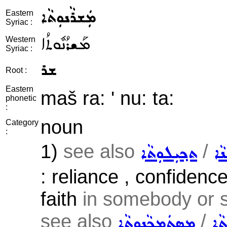
ܡܲܫܪܵܢܘܼܬܵܐ
Eastern
Syriac :
ܡܰܫܪܳܢܽܘܬܳܐ
Western
Syriac :
ܫܪ
Root :
Eastern
maš ra: ' nu: ta:
phonetic
:
noun
Category
:
1)
see also
/
ܵܐ
ܬܟ݂ܝܼܠܘܼܬܵܐ
: reliance , confidence 
faith
in somebody or s
see also
/
ܵܐ
ܡܸܣܬܲܡܟ݂ܵܢܘܼܬܵܐ