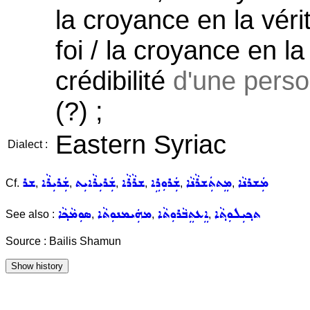
la croyance en la vér
foi / la croyance en la
crédibilité
d'une person
(?) ;
Eastern Syriac
Dialect :
ܡܲܫܪܢܵܐ
ܡܸܬܬܲܫܪܵܢܵܐ
ܫܲܪܘܼܪܹܐ
ܫܪܵܪܵܐ
ܫܲܪܝܼܪܵܐܝܼܬ
ܫܲܪܝܼܪܵܐ
ܫܪ
Cf.
,
,
,
,
,
,
ܬܟ݂ܝܼܠܘܼܬ݂ܵܐ
ܐܸܥܬܸܒܵܪܘܼܬܵܐ
ܡܗܲܝܡܢܘܼܬܵܐ
ܣܘܼܡܵܟ݂ܵܐ
See also :
,
,
,
Source : Bailis Shamun