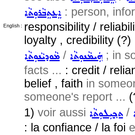
: person, infor
ܐܸܥܬܸܒܵܪܘܼܬܵܐ
responsibility / reliabi
English :
loyalty , credibility (?)
/
; in s
ܗܲܝܡܵܢܘܼܬܵܐ
ܡܵܘܕܝܵܢܘܼܬܵܐ
facts ...
: credit / relia
belief , faith
in someon
someone's report ...
(
1)
voir aussi
/
ܬܟ݂ܝܼܠܘܼܬܵܐ
: la confiance / la foi
e