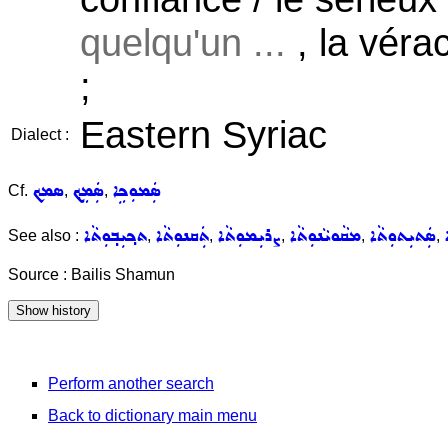
quelqu'un ...
, la véra
;
Eastern Syriac
Dialect :
ܣܲܡܘܼܟܹܐ
ܣܲܡܸܟ݂
ܣܡܟ
Cf.
,
,
ܣܲܬܝܼܬܘܼܬܵܐ
ܡܩܵܘܝܵܢܘܼܬܵܐ
ܨܪܝܼܡܘܼܬܵܐ
ܬܲܩܢܘܼܬܵܐ
ܬܟ݂ܝܼܒ݂ܘܼܬܵܐ
See also :
,
,
,
,
,
Source : Bailis Shamun
Perform another search
Back to dictionary main menu