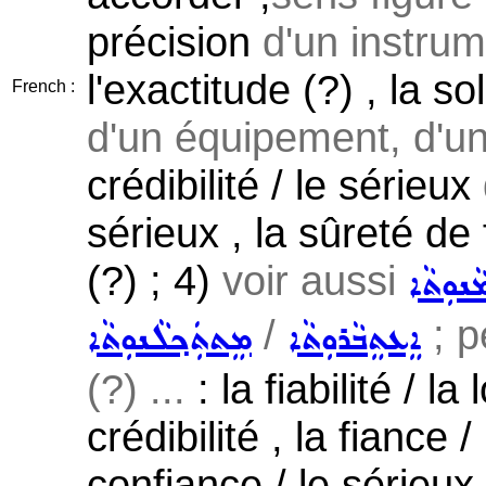
précision
d'un instru
l'exactitude (?) , la so
French :
d'un équipement, d'un 
crédibilité / le sérieux
sérieux , la sûreté de
(?) ; 4)
voir aussi
ܢܘܼܬܵܐ
/
; p
ܐܸܥܬܸܒܵܪܘܼܬܵܐ
ܡܸܬܬܲܟ݂ܠܵܢܘܼܬܵܐ
(?) ...
: la fiabilité / la 
crédibilité , la fiance /
confiance / le sérieux 