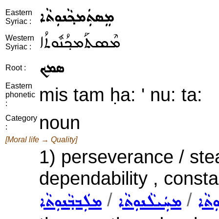
ܡܸܣܬܲܡܟ݂ܵܢܘܼܬܵܐ
Eastern
Syriac :
ܡܶܣܬܰܡܟ݂ܳܢܽܘܬܳܐ
Western
Syriac :
ܣܡܟ
Root :
Eastern
mis tam ḥa: ' nu: ta:
phonetic
:
noun
Category
:
[Moral life → Quality]
1) perseverance / ste
dependability , constan
/
/
ܼܬܵܐ
ܡܚܲܝܠܵܢܘܼܬܵܐ
ܡܠܲܒܒ݂ܵܢܘܼܬܵܐ