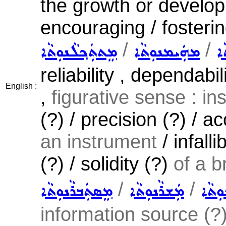
the growth or devel
encouraging / fosterin
/
/
ܐ
ܡܗܲܝܡܢܘܼܬܵܐ
ܡܸܬܬܲܟ݂ܠܵܢܘܼܬܵܐ
reliability , dependabi
English :
,
figurative sense : in
(?) / precision (?) / 
an instrument
/ infalli
(?) / solidity (?)
of a b
/
/
ܼܬܵܐ
ܡܲܫܪܵܢܘܼܬܵܐ
ܡܸܣܬܲܒܪܵܢܘܼܬܵܐ
information source (?) 