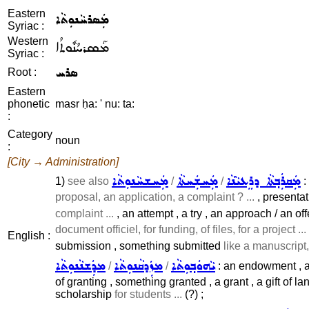
Eastern
ܡܲܣܪܚܵܢܘܼܬܵܐ
Syriac :
Western
ܡܰܣܪܚܳܢܽܘܬܳܐ
Syriac :
ܣܪܚ
Root :
Eastern
phonetic
masr ḥa: ' nu: ta:
:
Category
noun
:
[City → Administration]
ܡܲܩܪܲܒ݂ܬܵܐ ܕܪܸܥܝܵܢܵܐ
ܡܲܚܫܲܚܬܵܐ
ܡܲܚܫܚܵܢܘܼܬܵܐ
1)
see also
/
/
:
proposal, an application, a complaint ? ...
, presentati
complaint ...
, an attempt , a try , an approach / an offe
document officiel, for funding, of files, for a project ...
English :
submission , something submitted
like a manuscript, 
ܝܵܗܘܿܒ݂ܘܼܬܵܐ
ܡܙܲܕܩܵܢܘܼܬܵܐ
ܡܕܲܫܢܵܢܘܼܬܵܐ
/
/
: an endowment , a 
of granting , something granted , a grant , a gift of la
scholarship
for students ...
(?) ;