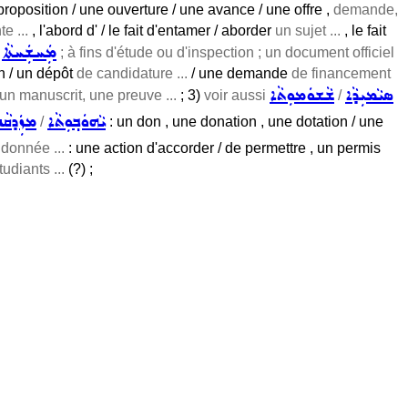
oposition / une ouverture / une avance / une offre ,
demande,
e ...
, l'abord d' / le fait d'entamer / aborder
un sujet ...
, le fait
ܡܲܚܫܲܚܬܵܐ
/
; à fins d'étude ou d'inspection ; un document officiel
n / un dépôt
de candidature ...
/ une demande
de financement
ܣܝܵܡܝܼܕܵܐ
ܫܵܫܘܿܡܘܼܬܵܐ
un manuscrit, une preuve ...
; 3)
voir aussi
/
ܝܵܗܘܿܒ݂ܘܼܬܵܐ
ܡܙܲܕܩܵܢ
/
: un don , une donation , une dotation / une
 donnée ...
: une action d'accorder / de permettre , un permis
udiants ...
(?) ;