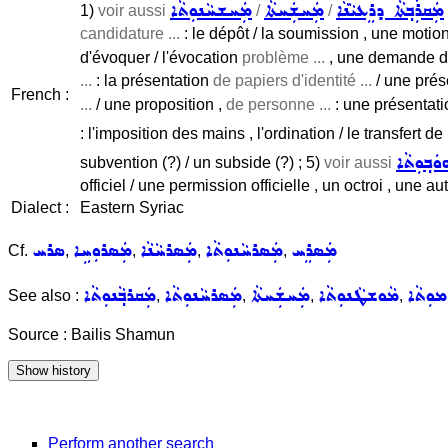
ܡܲܩܪܲܒ݂ܬܵܐ ܕܪܸܥܝܵܢܵܐ
ܡܲܚܫܲܚܬܵܐ
ܡܲܚܫܚܵܢܘܼܬܵܐ
1)
voir aussi
/
/
candidature ...
: le dépôt / la soumission , une motion 
d'évoquer / l'évocation
problème ...
, une demande de
...
: la présentation
de papiers d'identité ...
/ une prés
French :
...
/ une proposition ,
de personne ...
: une présentati
: l'imposition des mains , l'ordination / le transfert d
ܘܿܒ݂ܘܼܬܵܐ
subvention (?) / un subside (?) ; 5)
voir aussi
officiel / une permission officielle , un octroi , une
Dialect :
Eastern Syriac
ܡܲܣܪܸܚ
ܡܲܣܪܚܵܢܘܼܬܵܐ
ܡܲܣܪܚܵܢܵܐ
ܡܲܣܪܘܼܚܹܐ
ܣܪܚ
Cf.
,
,
,
,
ܡܘܼܬܵܐ
ܡܵܘܫܛܵܢܘܼܬܵܐ
ܡܲܚܫܲܚܬܵܐ
ܡܲܣܪܚܵܢܘܼܬܵܐ
ܡܲܩܪܒ݂ܵܢܘܼܬܵܐ
See also :
,
,
,
,
Source : Bailis Shamun
Perform another search