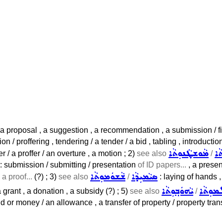
 a proposal , a suggestion , a recommendation , a submission / fi
on / proffering , tendering / a tender / a bid , tabling , introducti
ܵܐ
ܡܵܘܫܛܵܢܘܼܬܵܐ
r / a proffer / an overture , a motion ; 2)
see also
/
: submission / submitting / presentation
of ID papers...
, a prese
ܣܝܵܡܝܼܕܵܐ
ܫܵܫܘܿܡܘܼܬܵܐ
a proof...
(?) ; 3)
see also
/
: laying of hands ,
ܡܘܼܬܵܐ
ܝܵܗܘܿܒ݂ܘܼܬܵܐ
grant , a donation , a subsidy (?) ; 5)
see also
/
nd or money / an allowance , a transfer of property / property trans