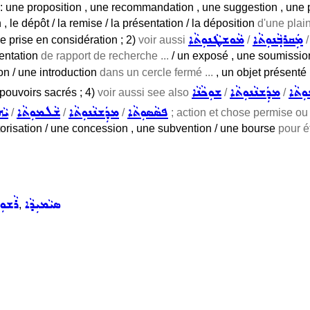
: une proposition , une recommandation , une suggestion , une pr
, le dépôt / la remise / la présentation / la déposition
d'une plaint
ܡܲܩܪܒ݂ܵܢܘܼܬܵܐ
ܡܵܘܫܛܵܢܘܼܬܵܐ
 prise en considération ; 2)
voir aussi
/
entation
de rapport de recherche ...
/ un exposé , une soumissio
on / une introduction
dans un cercle fermé ...
, un objet présenté
ܘܼܬܵܐ
ܡܕܲܫܢܵܢܘܼܬܵܐ
ܫܘܼܟܵܢܵܐ
e pouvoirs sacrés ; 4)
voir aussi see also
/
/
ܦܣܵܣܘܼܬܵܐ
ܡܕܲܫܢܵܢܘܼܬܵܐ
ܫܵܠܡܘܼܬܵܐ
ܝܵܗ
/
/
/
; action et chose permise ou
 autorisation / une concession , une subvention / une bourse
pour ét
ܣܝܵܡܝܼܕܵܐ
ܪܵܫܘܼ
,