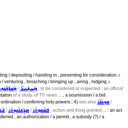
ling / depositing / handing in , presenting for consideration
a
on / venturing , broaching / bringing up , airing , lodging
a
ܡܲܚܫܲܚܬܵܐ
ܡܲܩܪܒ݂ܵܢܘܼܬ
/
; to be considered or inspected ; an official
ntation
of a study, of TV news ...
, a soumission / a bid
ܫܘܼܟܵܢܵܐ
 ordination / conferring holy powers ; 4)
see also
/
ܦܣܵܣܘܼܬܵܐ
ܡܕܲܫܢܵܢܘܼܬܵܐ
ܫܵܠ
/
/
; action and thing granted ...
: an act
ferred , an authorization / a permit , a subsidy (?) / a