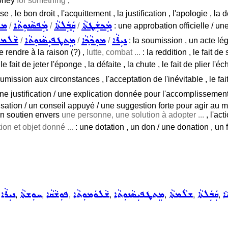
money
for something
;
esse , le bon droit , l'acquittement , la justification , l'apologie ,
ܡܲܟܫܲܛܬܵܐ
ܩܲܒܲܠܬܵܐ
ܡܲܦܣܵܢܘܼܬܵܐ
ܡܫܲ
/
/
/
: une approbation officielle / une
ܢܝܼܪܵܐ
ܡܘܼܟܵܟ݂ܵܐ
ܡܸܬܛܦܝܼܣܵܢܘܼܬܵܐ
ܫܵܠܡܘܼ
/
/
/
: la soumission , un acte lé
se rendre à la raison (?) ,
lutte, combat ...
: la reddition , le fait d
e fait de jeter l'éponge , la défaite , la chute , le fait de plier l'éc
oumission aux circonstances , l'acceptation de l'inévitable , le fait
ne justification / une explication donnée pour l'accomplissement
ation / un conseil appuyé / une suggestion forte pour agir au m
un soutien envers
une personne, une solution à adopter ...
, l'ac
tion et objet donné ...
: une dotation , un don / une donation , un 
ܵܐ
ܩܲܒܲܠܬܵܐ
ܫܠܵܡܬܵܐ
ܡܸܬܛܦܝܼܣܵܢܘܼܬܵܐ
ܫܵܠܘܿܡܘܼܬܵܐ
ܦܘܼܫܵܩܵܐ
ܚܘܼܫܬܵܐ
ܢܝܼܪܵܐ
,
,
,
,
,
,
,
,