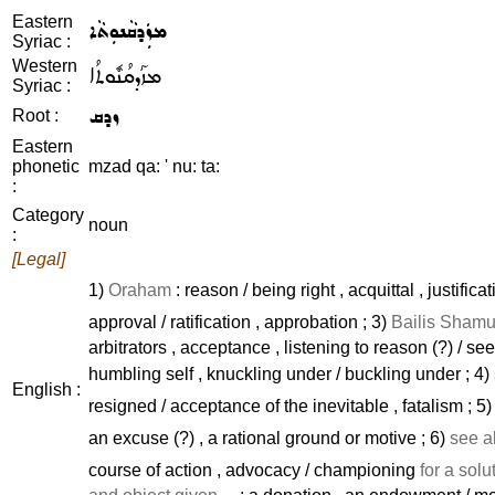
Eastern
ܡܙܲܕܩܵܢܘܼܬܵܐ
Syriac :
Western
ܡܙܰܕܩܳܢܽܘܬܳܐ
Syriac :
ܙܕܩ
Root :
Eastern
phonetic
mzad qa: ' nu: ta:
:
Category
noun
:
[Legal]
1)
Oraham
: reason / being right , acquittal , justific
approval / ratification , approbation ; 3)
Bailis Shamu
arbitrators , acceptance , listening to reason (?) / se
humbling self , knuckling under / buckling under ; 4)
English :
resigned / acceptance of the inevitable , fatalism ; 5
an excuse (?) , a rational ground or motive ; 6)
see a
course of action , advocacy / championing
for a solut