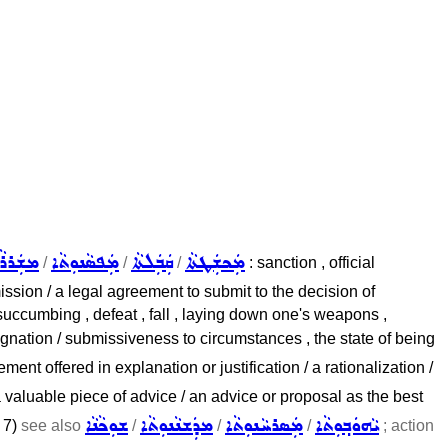
ܡܲܟܫܲܛܬܵܐ
ܩܲܒܲܠܬܵܐ
ܡܲܦܣܵܢܘܼܬܵܐ
ܡܫܲܪܪܵܢ
/
/
/
: sanction , official
ssion / a legal agreement to submit to the decision of
 , succumbing , defeat , fall , laying down one's weapons ,
ignation / submissiveness to circumstances , the state of being
ement offered in explanation or justification / a rationalization /
valuable piece of advice / an advice or proposal as the best
ܝܵܗܘܿܒ݂ܘܼܬܵܐ
ܡܲܣܪܚܵܢܘܼܬܵܐ
ܡܕܲܫܢܵܢܘܼܬܵܐ
ܫܘܼܟܵܢܵܐ
; 7)
see also
/
/
/
; action