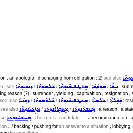
ܘܼܬܵܐ
ation , an apologia , discharging from obligation ; 2)
see also
ܢܝܼܪܵܐ
ܡܘܼܟܵܟ݂ܵܐ
ܡܸܬܛܦܝܼܣܵܢܘܼܬܵܐ
ܫܵܠܡܘܼܬܵܐ
ܕܵܢܘܿܝܘܼܬܵܐ
n ; see
/
/
/
/
: submi
eing reason (?) , surrender , yielding , capitualtion , resignation
ܩܲܒܲܠܬܵܐ
ܫܠܵܡܬܵܐ
ܡܸܬܛܦܝܼܣܵܢܘܼܬܵܐ
ܫܵܠܘܿܡܘܼܬܵܐ
ܕܘܼܢܵܝܵܐ
see also
/
/
/
/
: res
ܡܲܩܫܬܵܢܘܼܬܵܐ
ܡܸܬܒܲܪܪܵܢܘܼܬܵܐ
ܡܙܲܟܝܵܢܘܼܬܵܐ
)
see also
/
/
: a reason , a stat
ܡܲܚܫܚܵܢܘܼܬܵܐ
lso
; choice of a candidate ...
: a recommandation , a 
ion ...
/ backing / pushing for
an answer to a situation
, lobbying 