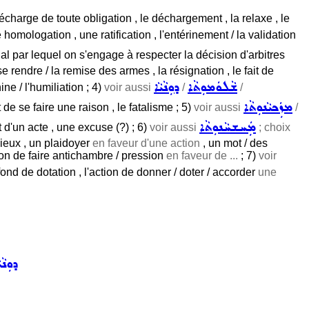
 la décharge de toute obligation , le déchargement , la relaxe , le
 homologation , une ratification , l'entérinement / la validation
gal par lequel on s'engage à respecter la décision d'arbitres
e se rendre / la remise des armes , la résignation , le fait de
ܫܵܠܘܿܡܘܼܬܵܐ
ܕܘܼܢܵܝܵܐ
hine / l'humiliation ; 4)
voir aussi
/
/
ܡܙܲܟܝܵܢܘܼܬܵܐ
 de se faire une raison , le fatalisme ; 5)
voir aussi
/
ܡܲܚܫܚܵܢܘܼܬܵܐ
 d'un acte , une excuse (?) ; 6)
voir aussi
; choix
ieux , un plaidoyer
en faveur d'une action
, un mot / des
tion de faire antichambre / pression
en faveur de ...
; 7)
voir
fond de dotation , l'action de donner / doter / accorder
une
ܕܘܼܢܵܝ