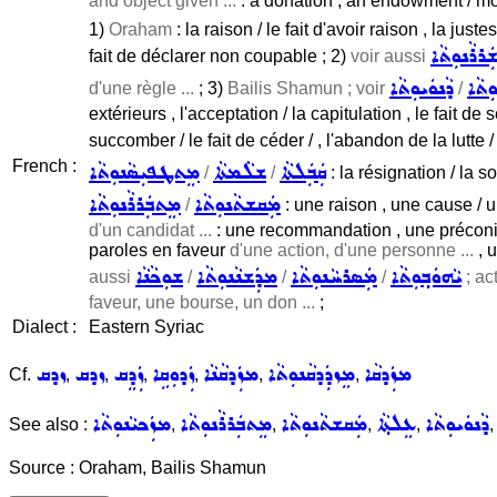
and object given ...
: a donation , an endowment / 
1)
Oraham
: la raison / le fait d'avoir raison , la just
ܪܪܵܢܘܼܬܵܐ
fait de déclarer non coupable ; 2)
voir aussi
ܬܵܐ
ܕܵܢܘܿܝܘܼܬܵܐ
d'une règle ...
; 3)
Bailis Shamun ; voir
/
extérieurs , l'acceptation / la capitulation , le fait de 
succomber / le fait de céder / , l'abandon de la lutte / l
French :
ܡܸܬܛܦܝܼܣܵܢܘܼܬܵܐ
ܫܠܵܡܬܵܐ
ܩܲܒܲܠܬܵܐ
/
/
: la résignation / la s
ܡܲܩܫܬܵܢܘܼܬܵܐ
ܡܸܬܒܲܪܪܵܢܘܼܬܵܐ
/
: une raison , une cause / u
d'un candidat ...
: une recommandation , une préconis
paroles en faveur
d'une action, d'une personne ...
, 
ܝܵܗܘܿܒ݂ܘܼܬܵܐ
ܡܲܣܪܚܵܢܘܼܬܵܐ
ܡܕܲܫܢܵܢܘܼܬܵܐ
ܫܘܼܟܵܢܵܐ
aussi
/
/
/
; ac
faveur, une bourse, un don ...
;
Dialect :
Eastern Syriac
ܡܙܲܕܩܵܐ
ܡܸܙܕܲܕܩܵܢܘܼܬܵܐ
ܡܙܲܕܩܵܢܵܐ
ܙܲܕܘܼܩܹܐ
ܙܲܕܸܩ
ܙܕܩ
ܙܕܩ
Cf.
,
,
,
,
,
,
ܕܵܢܘܿܝܘܼܬܵܐ
ܥܸܠܬ݂ܵܐ
ܡܲܩܫܬܵܢܘܼܬܵܐ
ܡܸܬܒܲܪܪܵܢܘܼܬܵܐ
ܡܙܲܟܝܵܢܘܼܬܵܐ
See also :
,
,
,
,
Source : Oraham, Bailis Shamun